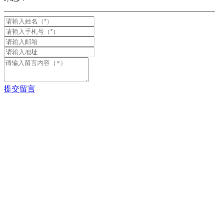
提交留言
CONTACT US
联系我们
名称：辽宁庄闲和游戏·公司官网金属科技有限公司