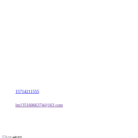
CONTACT US
联系我们
名称：辽宁庄闲和游戏·公司官网金属科技有限公司
地址：朝阳市朝阳县柳城经济开发区有色金属工业园
电话：
15714211555
邮箱：
lm13516066374@163.com