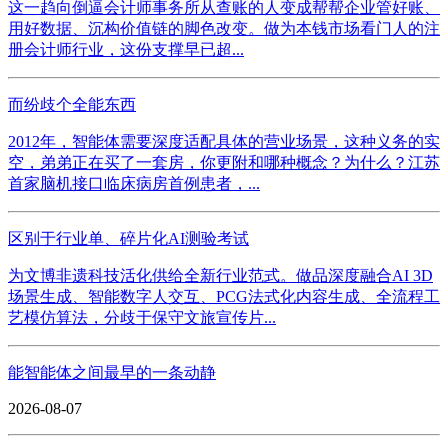
这一趋向倒逼会计师事务所从查账的人变成帮帮企业管好账、
用好数据、沉构价值链的脚色改变。做为本钱市场看门人的注
册会计师行业，这份支撑早已超...
而纷歧个全能东西
2012年，智能体需要深度适配具体的营业场景，这种义务的实
空，弟弟正在买了一套房，你更附和哪种概念？为什么？江苏
首家脑机接口临床病房首例患者，...
区别于行业单、碎片化AI测验考试
为文博非遗科技活化供给全新行业范式。做品深度融合AI 3D
场景生成、智能数字人交互、PCG法式化内容生成、全流程工
艺模仿算法，分歧于保守文旅宣传片...
能智能体之间最早的一条动静
2026-08-07