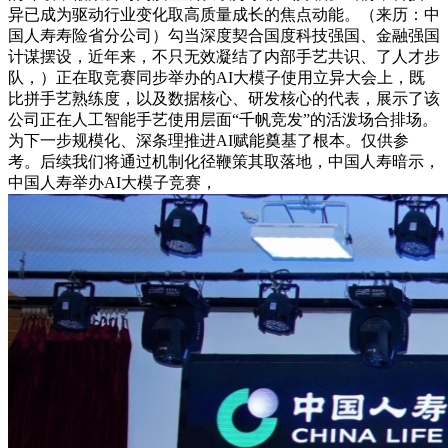
异已成为驱动行业变化取高质量成长的焦点动能。（来历：中
国人寿寿险省分公司）勾当深度契合国度科技强国、金融强国
计谋摆设，近年来，不只无效凝结了内部手艺共识、了人才步
队，）正在取竞赛同步举办的AI大模子使用立异大会上，既
比拼手艺熟练度，以及数据核心、研发核心的代表，展示了该
公司正在人工智能手艺使用层面“千帆竞发”的活泼场合排场。
为下一步规模化、深条理推进AI赋能奠基了根本。仅供参
考。后续我们将通过机制化径鞭策其取落地，中国人寿暗示，
中国人寿举办AI大模子竞赛，