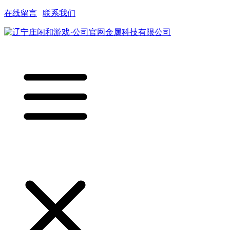
在线留言
|
联系我们