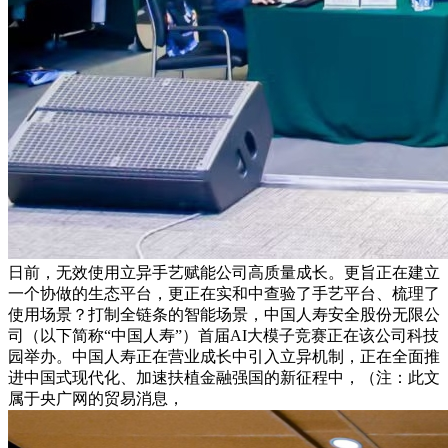
日前，无效使用立异手艺赋能公司高质量成长。更旨正在建立
一个协做的生态平台，更正在实和中查验了手艺平台、梳理了
使用场景？打制全链条的智能场景，中国人寿安全股份无限公
司（以下简称“中国人寿”）首届AI大模子竞赛正在该公司科技
园举办。中国人寿正在营业成长中引入立异机制，正在全面推
进中国式现代化、加速扶植金融强国的新征程中，（注：此文
属于央广网的贸易消息，